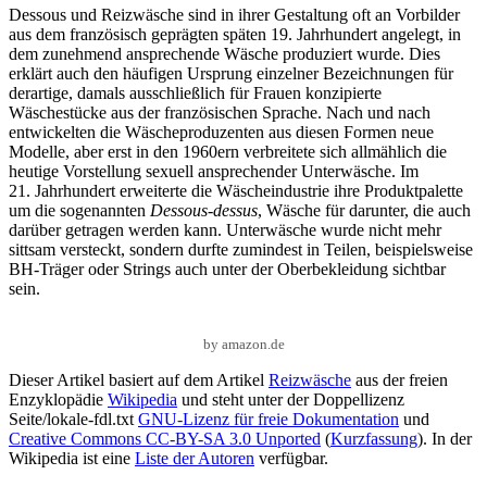
Dessous und Reizwäsche sind in ihrer Gestaltung oft an Vorbilder
aus dem französisch geprägten späten 19. Jahrhundert angelegt, in
dem zunehmend ansprechende Wäsche produziert wurde. Dies
erklärt auch den häufigen Ursprung einzelner Bezeichnungen für
derartige, damals ausschließlich für Frauen konzipierte
Wäschestücke aus der französischen Sprache. Nach und nach
entwickelten die Wäscheproduzenten aus diesen Formen neue
Modelle, aber erst in den 1960ern verbreitete sich allmählich die
heutige Vorstellung sexuell ansprechender Unterwäsche. Im
21. Jahrhundert erweiterte die Wäscheindustrie ihre Produktpalette
um die sogenannten
Dessous-dessus
, Wäsche für darunter, die auch
darüber getragen werden kann. Unterwäsche wurde nicht mehr
sittsam versteckt, sondern durfte zumindest in Teilen, beispielsweise
BH-Träger oder Strings auch unter der Oberbekleidung sichtbar
sein.
by amazon.de
Dieser Artikel basiert auf dem Artikel
Reizwäsche
aus der freien
Enzyklopädie
Wikipedia
und steht unter der Doppellizenz
Seite/lokale-fdl.txt
GNU-Lizenz für freie Dokumentation
und
Creative Commons CC-BY-SA 3.0 Unported
(
Kurzfassung
). In der
Wikipedia ist eine
Liste der Autoren
verfügbar.