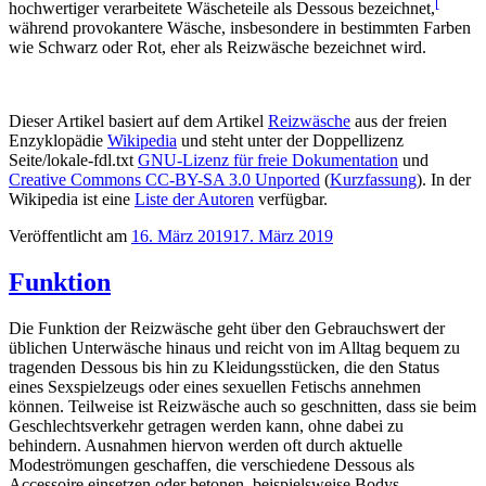
[
hochwertiger verarbeitete Wäscheteile als Dessous bezeichnet,
während provokantere Wäsche, insbesondere in bestimmten Farben
wie Schwarz oder Rot, eher als Reizwäsche bezeichnet wird.
Dieser Artikel basiert auf dem Artikel
Reizwäsche
aus der freien
Enzyklopädie
Wikipedia
und steht unter der Doppellizenz
Seite/lokale-fdl.txt
GNU-Lizenz für freie Dokumentation
und
Creative Commons CC-BY-SA 3.0 Unported
(
Kurzfassung
). In der
Wikipedia ist eine
Liste der Autoren
verfügbar.
Veröffentlicht am
16. März 2019
17. März 2019
Funktion
Die Funktion der Reizwäsche geht über den Gebrauchswert der
üblichen Unterwäsche hinaus und reicht von im Alltag bequem zu
tragenden Dessous bis hin zu Kleidungsstücken, die den Status
eines Sexspielzeugs oder eines sexuellen Fetischs annehmen
können. Teilweise ist Reizwäsche auch so geschnitten, dass sie beim
Geschlechtsverkehr getragen werden kann, ohne dabei zu
behindern. Ausnahmen hiervon werden oft durch aktuelle
Modeströmungen geschaffen, die verschiedene Dessous als
Accessoire einsetzen oder betonen, beispielsweise Bodys,