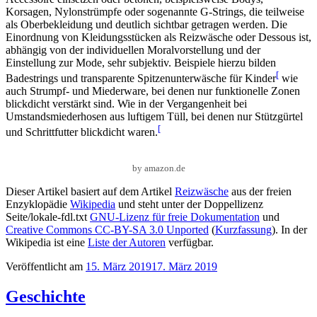
Korsagen, Nylonstrümpfe oder sogenannte G-Strings, die teilweise
als Oberbekleidung und deutlich sichtbar getragen werden. Die
Einordnung von Kleidungsstücken als Reizwäsche oder Dessous ist,
abhängig von der individuellen Moralvorstellung und der
Einstellung zur Mode, sehr subjektiv. Beispiele hierzu bilden
[
Badestrings und transparente Spitzenunterwäsche für Kinder
wie
auch Strumpf- und Miederware, bei denen nur funktionelle Zonen
blickdicht verstärkt sind. Wie in der Vergangenheit bei
Umstandsmiederhosen aus luftigem Tüll, bei denen nur Stützgürtel
[
und Schrittfutter blickdicht waren.
by amazon.de
Dieser Artikel basiert auf dem Artikel
Reizwäsche
aus der freien
Enzyklopädie
Wikipedia
und steht unter der Doppellizenz
Seite/lokale-fdl.txt
GNU-Lizenz für freie Dokumentation
und
Creative Commons CC-BY-SA 3.0 Unported
(
Kurzfassung
). In der
Wikipedia ist eine
Liste der Autoren
verfügbar.
Veröffentlicht am
15. März 2019
17. März 2019
Geschichte