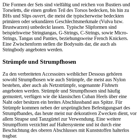
Die Formen der Sets sind vielfältig und reichen von Bustiers und
Torseletts, die einen großen Teil des Torsos bedecken, bis hin zu
BHs und Slips
ouvert
, die meist die typischerweise bedeckten
primären oder sekundären Geschlechtsmerkmale (Vulva bzw.
Brustwarzen) unbedeckt lassen. Typische Slipformen sind
beispielsweise Stringtangas, G-Strings, C-Strings, sowie Micro-
Strings, Tangas und Panties, beziehungsweise French Knickers.
Eine Zwischenform stellen die Bodysuits dar, die auch als
Stringbody angeboten werden.
Strümpfe und Strumpfhosen
Zu den verbreiteten Accessoires weiblicher Dessous gehören
sowohl Strumpfhosen wie auch Strümpfe, die meist aus Nylon
bestehen, aber auch als Netzstrümpfe, sogenannte
Fishnets
angeboten werden. Strümpfe und Strumpfhosen sind häufig
gemustert, verfügen wie die klassischen Cuban Heels über eine
Naht oder besitzen ein breites Abschlussband aus Spitze. Für
Strümpfe kommen neben der ursprünglichen Befestigungsart des
Strumpfbandes, das heute meist nur dekorativen Zwecken dient, vor
allem Strapse und Tanzgürtel zur Verwendung. Eine weitere
Strumpfform verzichtet auf Haltersysteme und ist durch eine
Beschichtung des oberen Abschlusses mit Kunststoffen halterlos
tragbar.