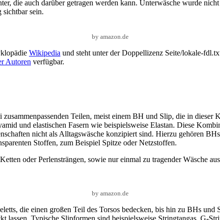
nter, die auch darüber getragen werden kann. Unterwäsche wurde nicht m
sichtbar sein.
by amazon.de
yklopädie
Wikipedia
und steht unter der Doppellizenz Seite/lokale-fdl.t
er Autoren
verfügbar.
 zusammenpassenden Teilen, meist einem BH und Slip, die in dieser 
amid und elastischen Fasern wie beispielsweise Elastan. Diese Kombi
enschaften nicht als Alltagswäsche konzipiert sind. Hierzu gehören B
nsparenten Stoffen, zum Beispiel Spitze oder Netzstoffen.
hl, Ketten oder Perlensträngen, sowie nur einmal zu tragender Wäsche a
by amazon.de
eletts, die einen großen Teil des Torsos bedecken, bis hin zu BHs und 
assen. Typische Slipformen sind beispielsweise Stringtangas, G-Strin