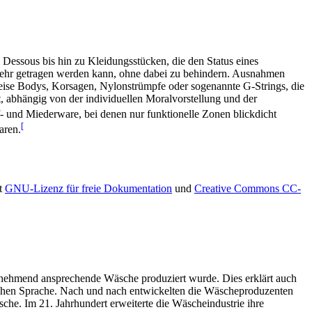
essous bis hin zu Kleidungsstücken, die den Status eines
rkehr getragen werden kann, ohne dabei zu behindern. Ausnahmen
weise Bodys, Korsagen, Nylonstrümpfe oder sogenannte G-Strings, die
, abhängig von der individuellen Moralvorstellung und der
 und Miederware, bei denen nur funktionelle Zonen blickdicht
[
aren.
xt
GNU-Lizenz für freie Dokumentation
und
Creative Commons CC-
zunehmend ansprechende Wäsche produziert wurde. Dies erklärt auch
ischen Sprache. Nach und nach entwickelten die Wäscheproduzenten
sche. Im 21. Jahrhundert erweiterte die Wäscheindustrie ihre