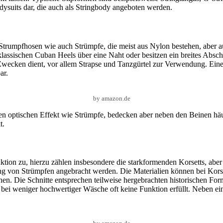
ysuits dar, die auch als Stringbody angeboten werden.
Strumpfhosen wie auch Strümpfe, die meist aus Nylon bestehen, aber 
klassischen Cuban Heels über eine Naht oder besitzen ein breites Abs
Zwecken dient, vor allem Strapse und Tanzgürtel zur Verwendung. Eine 
ar.
by amazon.de
n optischen Effekt wie Strümpfe, bedecken aber neben den Beinen häuf
t.
on zu, hierzu zählen insbesondere die starkformenden Korsetts, aber 
 von Strümpfen angebracht werden. Die Materialien können bei Korsett
en. Die Schnitte entsprechen teilweise hergebrachten historischen Fo
e bei weniger hochwertiger Wäsche oft keine Funktion erfüllt. Neben e