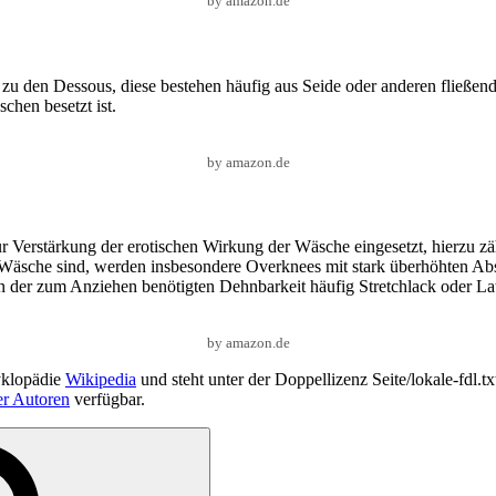
by amazon.de
zu den Dessous, diese bestehen häufig aus Seide oder anderen fließende
chen besetzt ist.
by amazon.de
 Verstärkung der erotischen Wirkung der Wäsche eingesetzt, hierzu z
äsche sind, werden insbesondere Overknees mit stark überhöhten Absä
gen der zum Anziehen benötigten Dehnbarkeit häufig Stretchlack oder L
by amazon.de
yklopädie
Wikipedia
und steht unter der Doppellizenz Seite/lokale-fdl.t
er Autoren
verfügbar.