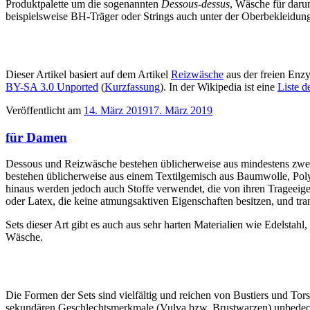
Produktpalette um die sogenannten
Dessous-dessus
, Wäsche für daru
beispielsweise BH-Träger oder Strings auch unter der Oberbekleidung 
Dieser Artikel basiert auf dem Artikel
Reizwäsche
aus der freien Enz
BY-SA 3.0 Unported
(
Kurzfassung
). In der Wikipedia ist eine
Liste d
Veröffentlicht am
14. März 2019
17. März 2019
für Damen
Dessous und Reizwäsche bestehen üblicherweise aus mindestens zwei
bestehen üblicherweise aus einem Textilgemisch aus Baumwolle, Poly
hinaus werden jedoch auch Stoffe verwendet, die von ihren Trageeig
oder Latex, die keine atmungsaktiven Eigenschaften besitzen, und tra
Sets dieser Art gibt es auch aus sehr harten Materialien wie Edelsta
Wäsche.
Die Formen der Sets sind vielfältig und reichen von Bustiers und Tors
sekundären Geschlechtsmerkmale (Vulva bzw. Brustwarzen) unbedeckt l