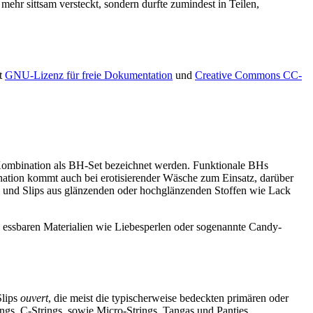
ehr sittsam versteckt, sondern durfte zumindest in Teilen,
xt
GNU-Lizenz für freie Dokumentation
und
Creative Commons CC-
Kombination als BH-Set bezeichnet werden. Funktionale BHs
nation kommt auch bei erotisierender Wäsche zum Einsatz, darüber
Hs und Slips aus glänzenden oder hochglänzenden Stoffen wie Lack
us essbaren Materialien wie Liebesperlen oder sogenannte Candy-
Slips
ouvert
, die meist die typischerweise bedeckten primären oder
gs, C-Strings, sowie Micro-Strings, Tangas und Panties,