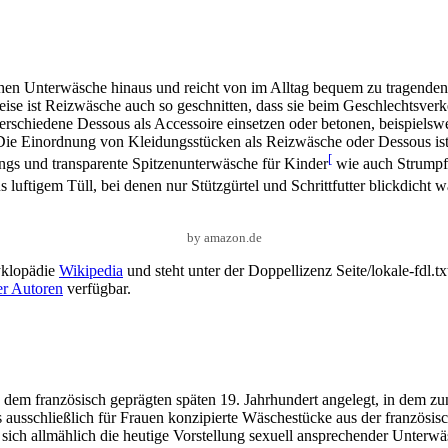
en Unterwäsche hinaus und reicht von im Alltag bequem zu tragenden D
eise ist Reizwäsche auch so geschnitten, dass sie beim Geschlechtsve
erschiedene Dessous als Accessoire einsetzen oder betonen, beispiels
 Die Einordnung von Kleidungsstücken als Reizwäsche oder Dessous ist
[
rings und transparente Spitzenunterwäsche für Kinder
wie auch Strumpf-
luftigem Tüll, bei denen nur Stützgürtel und Schrittfutter blickdicht w
by amazon.de
yklopädie
Wikipedia
und steht unter der Doppellizenz Seite/lokale-fdl.t
er Autoren
verfügbar.
us dem französisch geprägten späten 19. Jahrhundert angelegt, in dem 
s ausschließlich für Frauen konzipierte Wäschestücke aus der französ
 sich allmählich die heutige Vorstellung sexuell ansprechender Unterwä